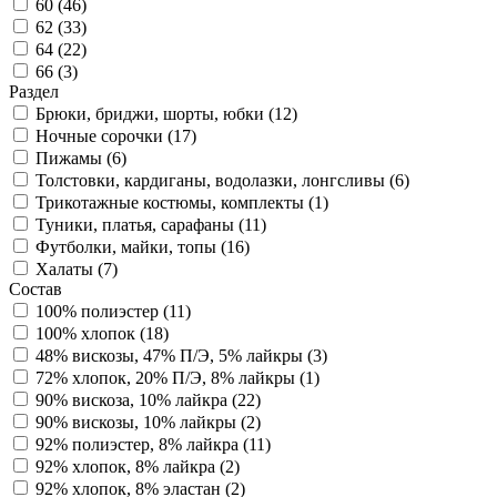
60 (
46
)
62 (
33
)
64 (
22
)
66 (
3
)
Раздел
Брюки, бриджи, шорты, юбки (
12
)
Ночные сорочки (
17
)
Пижамы (
6
)
Толстовки, кардиганы, водолазки, лонгсливы (
6
)
Трикотажные костюмы, комплекты (
1
)
Туники, платья, сарафаны (
11
)
Футболки, майки, топы (
16
)
Халаты (
7
)
Состав
100% полиэстер (
11
)
100% хлопок (
18
)
48% вискозы, 47% П/Э, 5% лайкры (
3
)
72% хлопок, 20% П/Э, 8% лайкры (
1
)
90% вискоза, 10% лайкра (
22
)
90% вискозы, 10% лайкры (
2
)
92% полиэстер, 8% лайкра (
11
)
92% хлопок, 8% лайкра (
2
)
92% хлопок, 8% эластан (
2
)